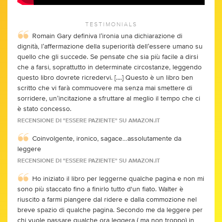
TESTIMONIALS
Romain Gary definiva l’ironia una dichiarazione di
dignità, l’affermazione della superiorità dell’essere umano su
quello che gli succede. Se pensate che sia più facile a dirsi
che a farsi, soprattutto in determinate circostanze, leggendo
questo libro dovrete ricredervi. [....] Questo è un libro ben
scritto che vi farà commuovere ma senza mai smettere di
sorridere, un’incitazione a sfruttare al meglio il tempo che ci
è stato concesso.
RECENSIONE DI "ESSERE PAZIENTE" SU AMAZON.IT
Coinvolgente, ironico, sagace…assolutamente da
leggere
RECENSIONE DI "ESSERE PAZIENTE" SU AMAZON.IT
Ho iniziato il libro per leggerne qualche pagina e non mi
sono più staccato fino a finirlo tutto d'un fiato. Walter è
riuscito a farmi piangere dal ridere e dalla commozione nel
breve spazio di qualche pagina. Secondo me da leggere per
chi vuole passare qualche ora leggera ( ma non troppo) in